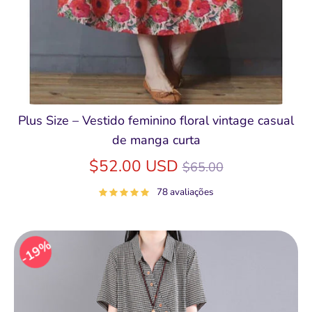
Plus Size – Vestido feminino floral vintage casual
de manga curta
Preço
$52.00 USD
$65.00
normal
78 avaliações
19%