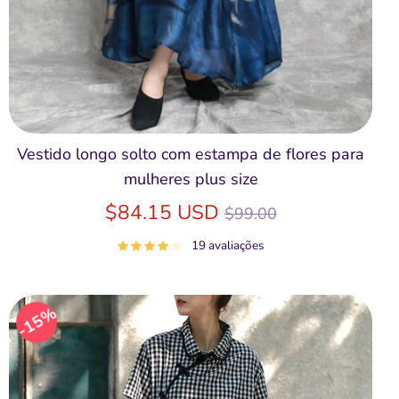
Vestido longo solto com estampa de flores para
mulheres plus size
Preço
$84.15 USD
$99.00
normal
19 avaliações
15%