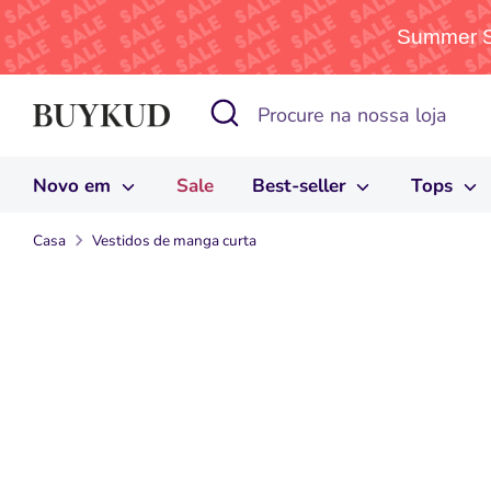
Summer Sa
Pular
Procurar
Procure
para
na
o
nossa
conteúdo
Novo em
Sale
Best-seller
Tops
loja
Casa
Vestidos de manga curta