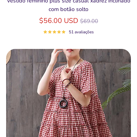
Vestido feminino plus size casual xadrez inclinado
com botão solto
Preço
$56.00 USD
$69.00
normal
51 avaliações