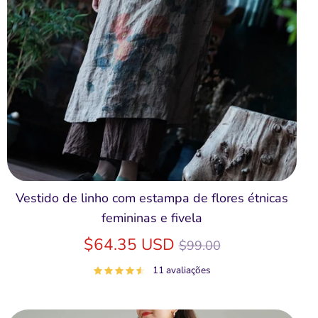
Vestido de linho com estampa de flores étnicas
femininas e fivela
Preço
$64.35 USD
$99.00
normal
11 avaliações