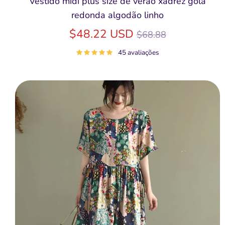
Vestido midi plus size de verão xadrez gola
redonda algodão linho
Preço
$48.22 USD
$68.88
normal
45 avaliações