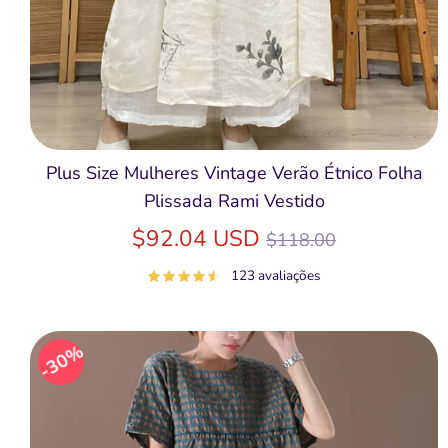
Plus Size Mulheres Vintage Verão Étnico Folha
Plissada Rami Vestido
Preço
$92.04 USD
$118.00
normal
123 avaliações
30%