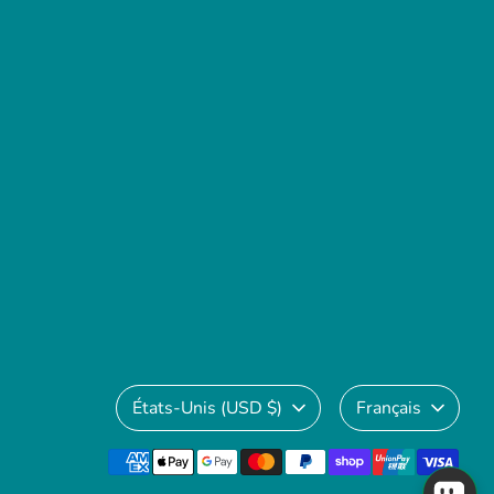
Devise
Langue
États-Unis (USD $)
Français
Méthodes