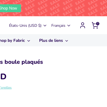
Shop Now
0
Devise
Langue
États-Unis (USD $)
Français
hop by Fabric
Plus de liens
es boule plaqués
SD
'oreilles