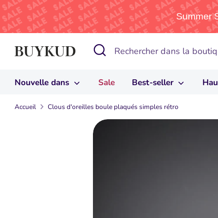
Summer Sa
Passer
Recherche
Rechercher
au
dans
contenu
la
Nouvelle dans
Sale
Best-seller
Hau
boutique
Accueil
Clous d'oreilles boule plaqués simples rétro